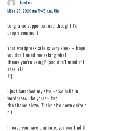
Justin
sagt:
März 26, 2020 um 5:45 a.m. Uhr
Long time supporter, and thought I’d
drop a comment.
Your wordpress site is very sleek – hope
you don’t mind me asking what
theme you’re using? (and don’t mind if I
steal it?
:P)
I just launched my site –also built in
wordpress like yours– but
the theme slows (!) the site down quite a
bit.
In case you have a minute, you can find it